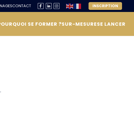
NAGES
CONTACT
INSCRIPTION
L
POURQUOI SE FORMER ?
SUR-MESURE
SE LANCER
,